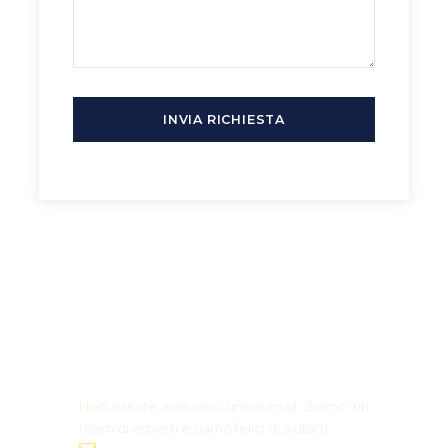
di sport, natura e tranquillità. Contattaci per
prenotare la tua uscita di golf e scopri la gioia
del golf a Bratislava!
Hai bisogno di maggiori
informazioni?
Prenotazione di gruppo?
Non esitate a inviarci una e-mail. Siamo un
team di esperti e siamo felici di aiutarti.