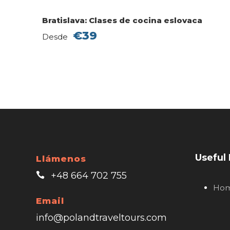
Bratislava: Clases de cocina eslovaca
€39
Desde
Useful 
Llámenos
+48 664 702 755
Ho
Email
info@polandtraveltours.com