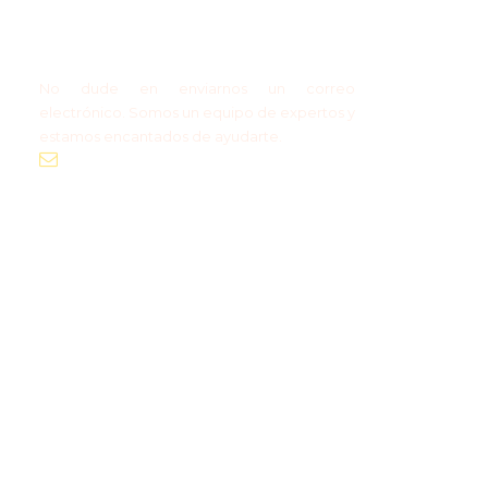
información? Reserva de
grupo?
No dude en enviarnos un correo
electrónico. Somos un equipo de expertos y
estamos encantados de ayudarte.
info@polandtraveltours.com