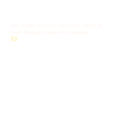
informazioni?
Prenotazione di gruppo?
Non esitate a inviarci una e-mail. Siamo un
team di esperti e siamo felici di aiutarti.
info@polandtraveltours.com