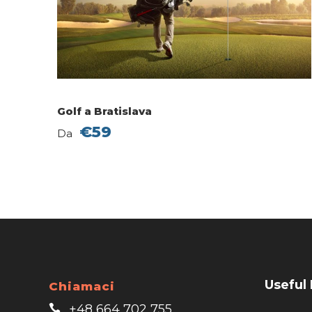
Golf a Bratislava
€59
Da
Useful 
Chiamaci
+48 664 702 755