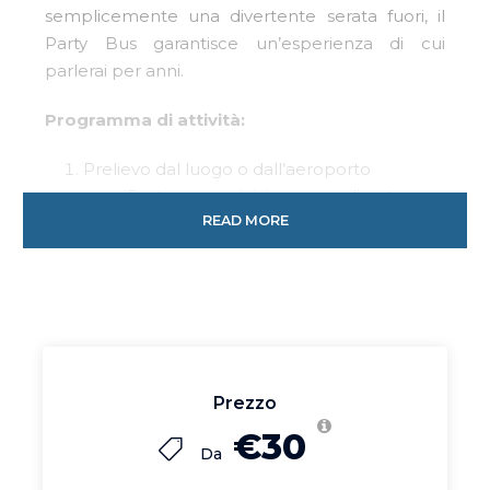
semplicemente una divertente serata fuori, il
Party Bus garantisce un’esperienza di cui
parlerai per anni.
Programma di attività:
Prelievo dal luogo o dall’aeroporto
specificato per un inizio personalizzato
READ MORE
della tua avventura.
Sali a bordo del tuo Party Bus privato,
dotato di luci pulsanti, un impianto audio di
alta qualità e ampio spazio per ballare e
festeggiare.
Goditi la birra illimitata inclusa nel
pacchetto, con la possibilità di aggiungere
Prezzo
altri tipi di alcolici o richiedere uno sconto
€30
per un evento analcolico.
Da
Riproduci la tua playlist personalizzata