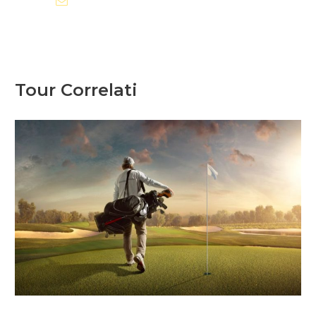
info@polandtraveltours.com
Perfetto per addii al celibato, compleanni,
eventi di team building o uscite celebrative.
Per un tempo prolungato sull’autobus, si
prega di chiedere in anticipo per gli
accordi.
Tour Correlati
Sorprendi lo sposo con un party bus
direttamente dall’aeroporto per dare il via
ai festeggiamenti non appena atterri.
Sali sul Bratislava Party Bus per un’avventura
indimenticabile in cui la città diventa il tuo
sfondo e ogni momento è una festa. Prenota
ora e rendi leggendaria la tua esperienza a
Bratislava!