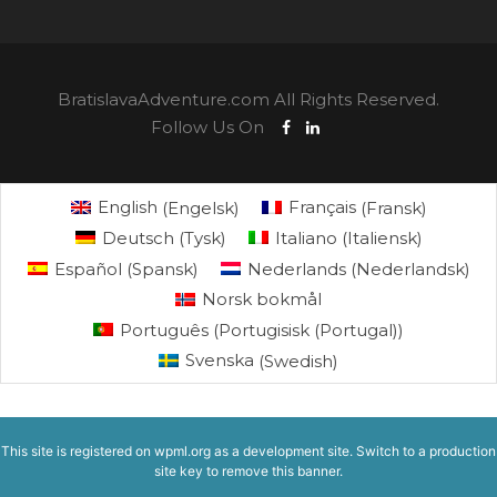
BratislavaAdventure.com All Rights Reserved.
Follow Us On
English
(
Engelsk
)
Français
(
Fransk
)
Deutsch
(
Tysk
)
Italiano
(
Italiensk
)
Español
(
Spansk
)
Nederlands
(
Nederlandsk
)
Norsk bokmål
Português
(
Portugisisk (Portugal)
)
Svenska
(
Swedish
)
This site is registered on
wpml.org
as a development site. Switch to a production
site key to
remove this banner
.