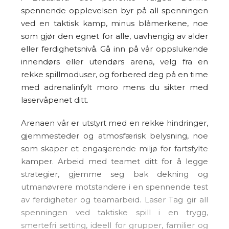
spennende opplevelsen byr på all spenningen
ved en taktisk kamp, ​​minus blåmerkene, noe
som gjør den egnet for alle, uavhengig av alder
eller ferdighetsnivå. Gå inn på vår oppslukende
innendørs eller utendørs arena, velg fra en
rekke spillmoduser, og forbered deg på en time
med adrenalinfylt moro mens du sikter med
laservåpenet ditt.
Arenaen vår er utstyrt med en rekke hindringer,
gjemmesteder og atmosfærisk belysning, noe
som skaper et engasjerende miljø for fartsfylte
kamper. Arbeid med teamet ditt for å legge
strategier, gjemme seg bak dekning og
utmanøvrere motstandere i en spennende test
av ferdigheter og teamarbeid. Laser Tag gir all
spenningen ved taktiske spill i en trygg,
smertefri setting, ideell for grupper, familier og