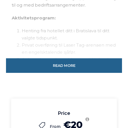
til og med bedriftsarrangementer.
Aktivitetsprogram:
Henting fra hotellet ditt i Bratislava til ditt
valgte tidspunkt.
Privat overføring til Laser Tag-arenaen med
en engelsktalende sjåfør.
Ankomst og velkomst fra engelsktalende
READ MORE
instruktører, som gir en sikkerhetsbriefing
og forklarer spilleregler.
Pass på med alt nødvendig utstyr, inkludert
laserpistoler og sensorer.
Delta i en 1-times Laser Tag-økt med ditt
valg av spillscenarier.
Feiring etter spillet og returtransport til
Price
hotellet ditt i Bratislava.
€20
From